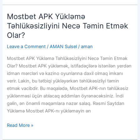
Mostbet APK Yükləmə
Mostbet
APK
Təhlükəsizliyini Necə Təmin Etmək
Yükləmə
Olar?
Təhlükəsizliyini
Necə
Leave a Comment
/
AMAN Sulsel
/
aman
Təmin
Mostbet APK Yükləmə Təhlükəsizliyini Necə Təmin Etmək
Etmək
Olar? Mostbet APK yükləmək, istifadəçilərə istənilən yerdən
Olar?
idman mərcləri və kazino oyunlarına daxil olmaq imkanı
verir. Lakin, bu tətbiqi yükləyərkən təhlükəsizliyi təmin
etmək vacibdir. Bu məqalədə, Mostbet APK-nın təhlükəsiz
yüklənməsi üçün atılacaq addımları öyrənəcəksiniz. İndi
gəlin, ən önəmli məqamlara nəzər salaq. Rəsmi Saytdan
Yükləmə Mostbet APK-nı yükləməyin ən
Read More »